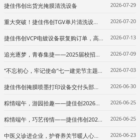
2026-07-29
捷佳伟创出货光掩膜清洗设备
2026-07-20
重大突破！捷佳伟创TGV单片清洗设备取得量产订单
2026-07-13
捷佳伟创VCP电镀设备获复购订单，高端PCB业务持续放量
2026-07-09
追光逐梦，青春集捷——2025届校招生入职一周年成长汇报圆满落幕
2026-07-03
“不忘初心，牢记使命”七一建党节主题党建党日活动顺利开展
2026-06-30
捷佳伟创掩膜喷墨打印设备交付头部晶硅企业，实现精准图形化量产！
2026-06-25
粽情端午，游园拾趣——捷佳创2026年端午节活动圆满举行
2026-06-25
粽情端午，巧艺传情——捷佳伟创2026年端午节活动圆满举办
2026-06-23
中医义诊进企业，护脊养关节暖人心——深圳平乐骨伤科医院走进捷佳伟创开展惠民健康行动