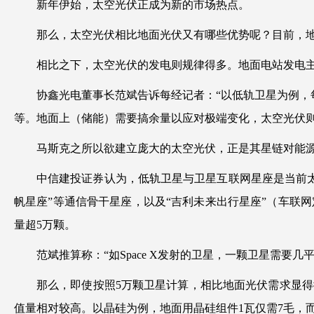
新年伊始，太空光伏正成为新的市场热点。
那么，太空光伏相比地面光伏又有哪些优势呢？目前，
相比之下，太空光伏的发电则规律得多。地面电站发电
协鑫光电董事长范斌告诉每经记者：“以低轨卫星为例
等。地面上（储能）需要搞余量以应对极端变化，太空光伏则
马斯克之所以欲建立庞大的太空光伏，正是其星链对能
中信建投证券认为，低轨卫星与卫星互联网星座是当前太
帆星座”等通信骨干星座，以及“吉利未来出行星座”（车联网
量超5万颗。
范斌推算称：“如Space X发射的卫星，一颗卫星需要
那么，即使按照5万颗卫星计算，相比地面光伏需求显
值量相对较高。以晶硅为例，地面用晶硅组件1瓦仅需7毛，而