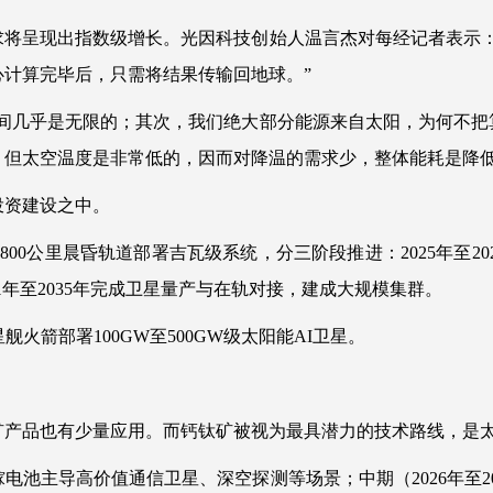
求将呈现出指数级增长。光因科技创始人温言杰对每经记者表示：
计算完毕后，只需将结果传输回地球。”
空间几乎是无限的；其次，我们绝大部分能源来自太阳，为何不把
但太空温度是非常低的，因而对降温的需求少，整体能耗是降低
投资建设之中。
0公里晨昏轨道部署吉瓦级系统，分三阶段推进：2025年至2027年
031年至2035年完成卫星量产与在轨对接，建成大规模集群。
火箭部署100GW至500GW级太阳能AI卫星。
矿产品也有少量应用。而钙钛矿被视为最具潜力的技术路线，是
化镓电池主导高价值通信卫星、深空探测等场景；中期（2026年至2